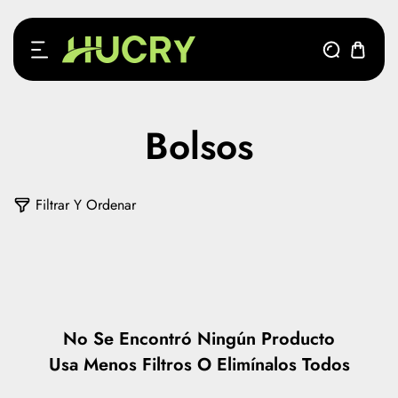
ctamente al contenido
Bolsos
0
Filtrar Y Ordenar
p
r
o
d
u
c
No Se Encontró Ningún Producto
t
Usa Menos Filtros O
Elimínalos Todos
o
s